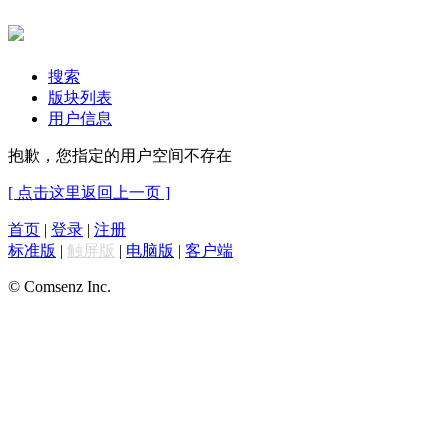
搜索
版块列表
用户信息
抱歉，您指定的用户空间不存在
[ 点击这里返回上一页 ]
首页
|
登录
|
注册
标准版
|
触屏版
|
电脑版
|
客户端
© Comsenz Inc.