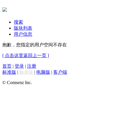
搜索
版块列表
用户信息
抱歉，您指定的用户空间不存在
[ 点击这里返回上一页 ]
首页
|
登录
|
注册
标准版
|
触屏版
|
电脑版
|
客户端
© Comsenz Inc.