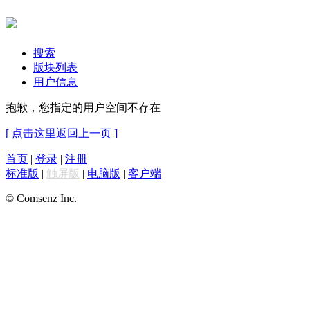
搜索
版块列表
用户信息
抱歉，您指定的用户空间不存在
[ 点击这里返回上一页 ]
首页
|
登录
|
注册
标准版
|
触屏版
|
电脑版
|
客户端
© Comsenz Inc.