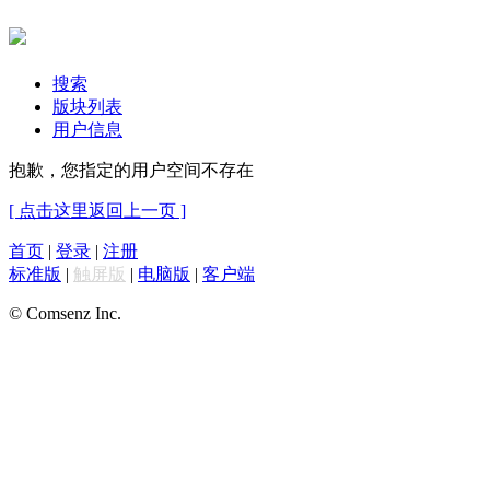
搜索
版块列表
用户信息
抱歉，您指定的用户空间不存在
[ 点击这里返回上一页 ]
首页
|
登录
|
注册
标准版
|
触屏版
|
电脑版
|
客户端
© Comsenz Inc.