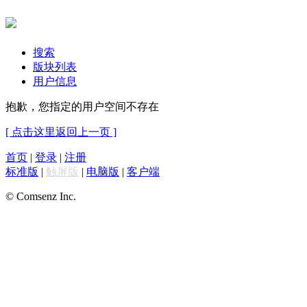
搜索
版块列表
用户信息
抱歉，您指定的用户空间不存在
[ 点击这里返回上一页 ]
首页
|
登录
|
注册
标准版
|
触屏版
|
电脑版
|
客户端
© Comsenz Inc.