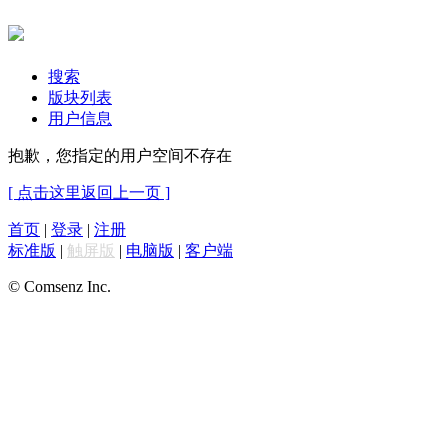
搜索
版块列表
用户信息
抱歉，您指定的用户空间不存在
[ 点击这里返回上一页 ]
首页
|
登录
|
注册
标准版
|
触屏版
|
电脑版
|
客户端
© Comsenz Inc.