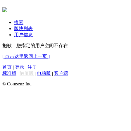
搜索
版块列表
用户信息
抱歉，您指定的用户空间不存在
[ 点击这里返回上一页 ]
首页
|
登录
|
注册
标准版
|
触屏版
|
电脑版
|
客户端
© Comsenz Inc.