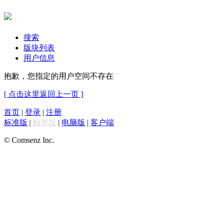
搜索
版块列表
用户信息
抱歉，您指定的用户空间不存在
[ 点击这里返回上一页 ]
首页
|
登录
|
注册
标准版
|
触屏版
|
电脑版
|
客户端
© Comsenz Inc.