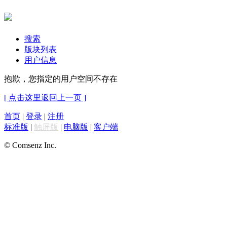
搜索
版块列表
用户信息
抱歉，您指定的用户空间不存在
[ 点击这里返回上一页 ]
首页
|
登录
|
注册
标准版
|
触屏版
|
电脑版
|
客户端
© Comsenz Inc.