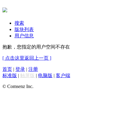
搜索
版块列表
用户信息
抱歉，您指定的用户空间不存在
[ 点击这里返回上一页 ]
首页
|
登录
|
注册
标准版
|
触屏版
|
电脑版
|
客户端
© Comsenz Inc.