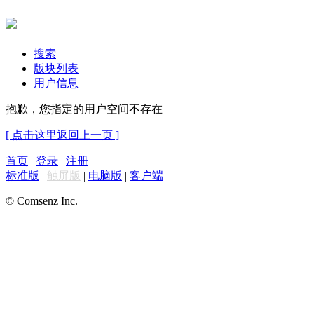
搜索
版块列表
用户信息
抱歉，您指定的用户空间不存在
[ 点击这里返回上一页 ]
首页
|
登录
|
注册
标准版
|
触屏版
|
电脑版
|
客户端
© Comsenz Inc.