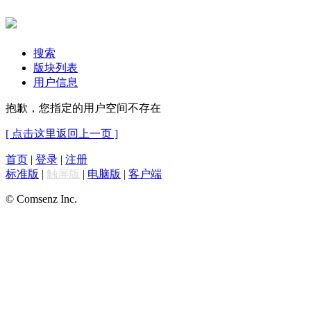
搜索
版块列表
用户信息
抱歉，您指定的用户空间不存在
[ 点击这里返回上一页 ]
首页
|
登录
|
注册
标准版
|
触屏版
|
电脑版
|
客户端
© Comsenz Inc.