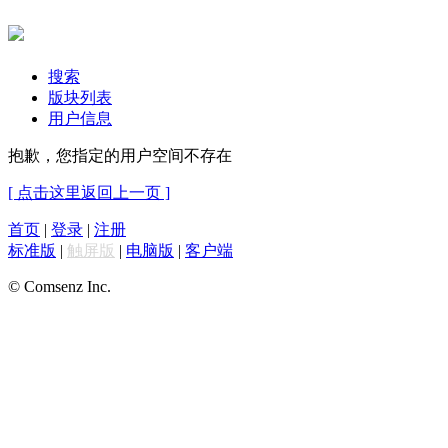
搜索
版块列表
用户信息
抱歉，您指定的用户空间不存在
[ 点击这里返回上一页 ]
首页
|
登录
|
注册
标准版
|
触屏版
|
电脑版
|
客户端
© Comsenz Inc.