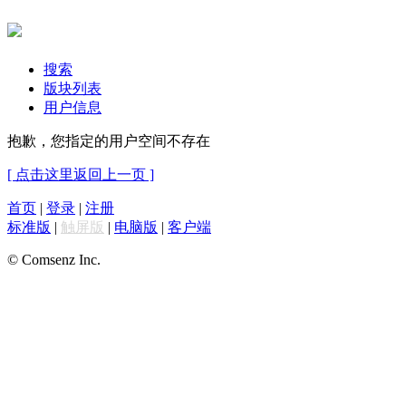
搜索
版块列表
用户信息
抱歉，您指定的用户空间不存在
[ 点击这里返回上一页 ]
首页
|
登录
|
注册
标准版
|
触屏版
|
电脑版
|
客户端
© Comsenz Inc.