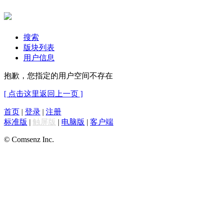
搜索
版块列表
用户信息
抱歉，您指定的用户空间不存在
[ 点击这里返回上一页 ]
首页
|
登录
|
注册
标准版
|
触屏版
|
电脑版
|
客户端
© Comsenz Inc.