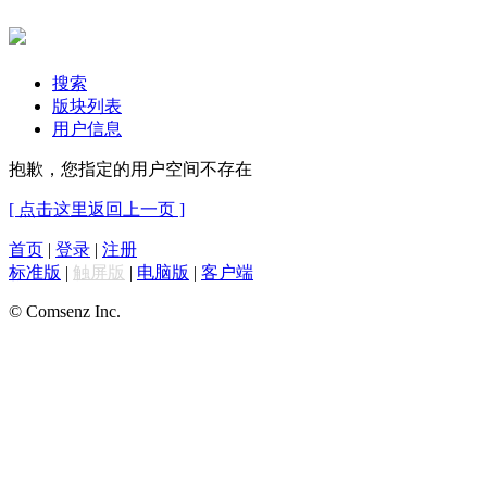
搜索
版块列表
用户信息
抱歉，您指定的用户空间不存在
[ 点击这里返回上一页 ]
首页
|
登录
|
注册
标准版
|
触屏版
|
电脑版
|
客户端
© Comsenz Inc.