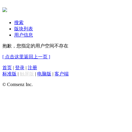
搜索
版块列表
用户信息
抱歉，您指定的用户空间不存在
[ 点击这里返回上一页 ]
首页
|
登录
|
注册
标准版
|
触屏版
|
电脑版
|
客户端
© Comsenz Inc.