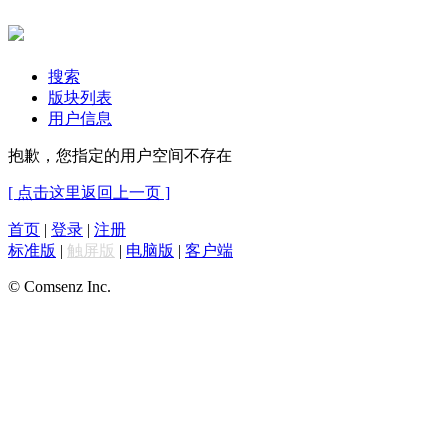
搜索
版块列表
用户信息
抱歉，您指定的用户空间不存在
[ 点击这里返回上一页 ]
首页
|
登录
|
注册
标准版
|
触屏版
|
电脑版
|
客户端
© Comsenz Inc.