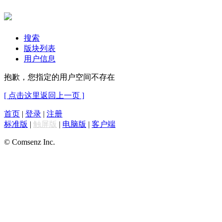
搜索
版块列表
用户信息
抱歉，您指定的用户空间不存在
[ 点击这里返回上一页 ]
首页
|
登录
|
注册
标准版
|
触屏版
|
电脑版
|
客户端
© Comsenz Inc.