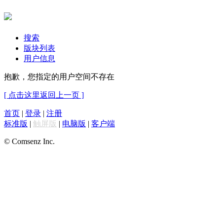
搜索
版块列表
用户信息
抱歉，您指定的用户空间不存在
[ 点击这里返回上一页 ]
首页
|
登录
|
注册
标准版
|
触屏版
|
电脑版
|
客户端
© Comsenz Inc.