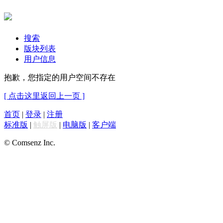
搜索
版块列表
用户信息
抱歉，您指定的用户空间不存在
[ 点击这里返回上一页 ]
首页
|
登录
|
注册
标准版
|
触屏版
|
电脑版
|
客户端
© Comsenz Inc.