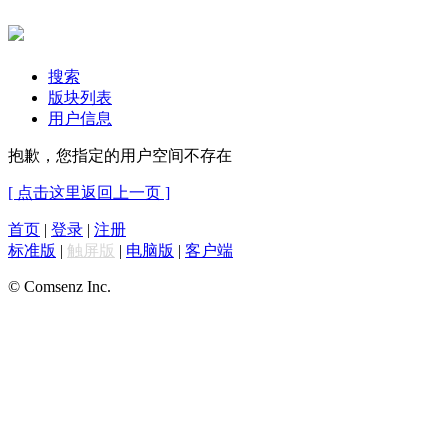
搜索
版块列表
用户信息
抱歉，您指定的用户空间不存在
[ 点击这里返回上一页 ]
首页
|
登录
|
注册
标准版
|
触屏版
|
电脑版
|
客户端
© Comsenz Inc.