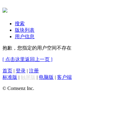
搜索
版块列表
用户信息
抱歉，您指定的用户空间不存在
[ 点击这里返回上一页 ]
首页
|
登录
|
注册
标准版
|
触屏版
|
电脑版
|
客户端
© Comsenz Inc.