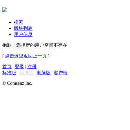
搜索
版块列表
用户信息
抱歉，您指定的用户空间不存在
[ 点击这里返回上一页 ]
首页
|
登录
|
注册
标准版
|
触屏版
|
电脑版
|
客户端
© Comsenz Inc.