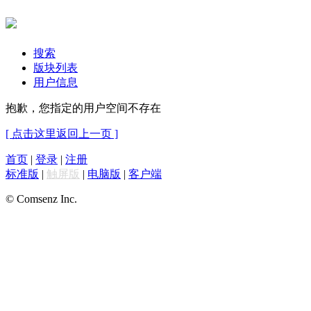
搜索
版块列表
用户信息
抱歉，您指定的用户空间不存在
[ 点击这里返回上一页 ]
首页
|
登录
|
注册
标准版
|
触屏版
|
电脑版
|
客户端
© Comsenz Inc.