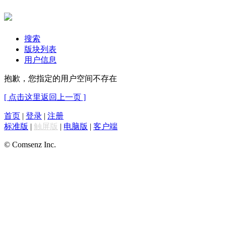
搜索
版块列表
用户信息
抱歉，您指定的用户空间不存在
[ 点击这里返回上一页 ]
首页
|
登录
|
注册
标准版
|
触屏版
|
电脑版
|
客户端
© Comsenz Inc.