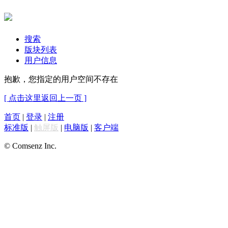
搜索
版块列表
用户信息
抱歉，您指定的用户空间不存在
[ 点击这里返回上一页 ]
首页
|
登录
|
注册
标准版
|
触屏版
|
电脑版
|
客户端
© Comsenz Inc.