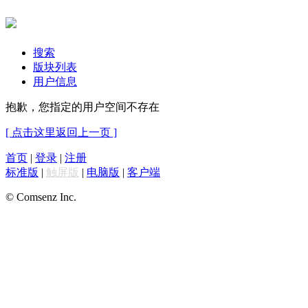
搜索
版块列表
用户信息
抱歉，您指定的用户空间不存在
[ 点击这里返回上一页 ]
首页
|
登录
|
注册
标准版
|
触屏版
|
电脑版
|
客户端
© Comsenz Inc.