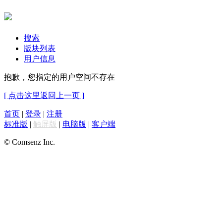
搜索
版块列表
用户信息
抱歉，您指定的用户空间不存在
[ 点击这里返回上一页 ]
首页
|
登录
|
注册
标准版
|
触屏版
|
电脑版
|
客户端
© Comsenz Inc.