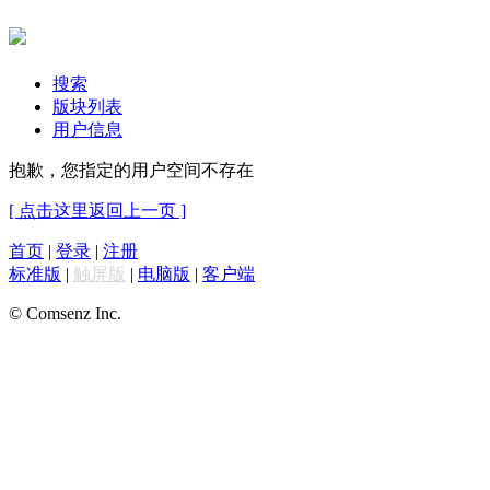
搜索
版块列表
用户信息
抱歉，您指定的用户空间不存在
[ 点击这里返回上一页 ]
首页
|
登录
|
注册
标准版
|
触屏版
|
电脑版
|
客户端
© Comsenz Inc.