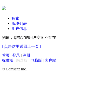
搜索
版块列表
用户信息
抱歉，您指定的用户空间不存在
[ 点击这里返回上一页 ]
首页
|
登录
|
注册
标准版
|
触屏版
|
电脑版
|
客户端
© Comsenz Inc.