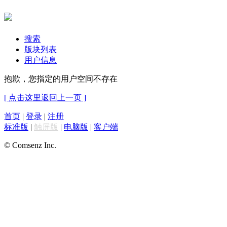
搜索
版块列表
用户信息
抱歉，您指定的用户空间不存在
[ 点击这里返回上一页 ]
首页
|
登录
|
注册
标准版
|
触屏版
|
电脑版
|
客户端
© Comsenz Inc.