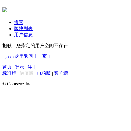
搜索
版块列表
用户信息
抱歉，您指定的用户空间不存在
[ 点击这里返回上一页 ]
首页
|
登录
|
注册
标准版
|
触屏版
|
电脑版
|
客户端
© Comsenz Inc.