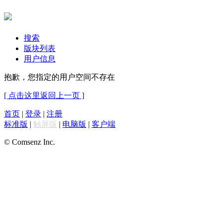
搜索
版块列表
用户信息
抱歉，您指定的用户空间不存在
[ 点击这里返回上一页 ]
首页
|
登录
|
注册
标准版
|
触屏版
|
电脑版
|
客户端
© Comsenz Inc.