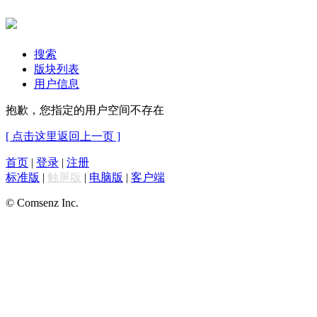
搜索
版块列表
用户信息
抱歉，您指定的用户空间不存在
[ 点击这里返回上一页 ]
首页
|
登录
|
注册
标准版
|
触屏版
|
电脑版
|
客户端
© Comsenz Inc.