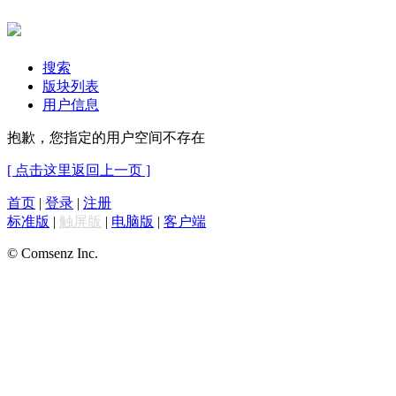
搜索
版块列表
用户信息
抱歉，您指定的用户空间不存在
[ 点击这里返回上一页 ]
首页
|
登录
|
注册
标准版
|
触屏版
|
电脑版
|
客户端
© Comsenz Inc.