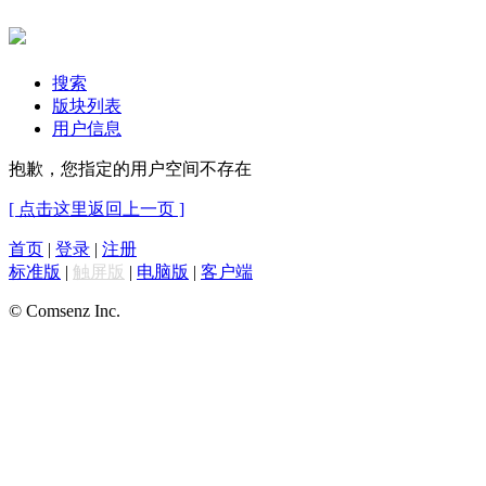
搜索
版块列表
用户信息
抱歉，您指定的用户空间不存在
[ 点击这里返回上一页 ]
首页
|
登录
|
注册
标准版
|
触屏版
|
电脑版
|
客户端
© Comsenz Inc.