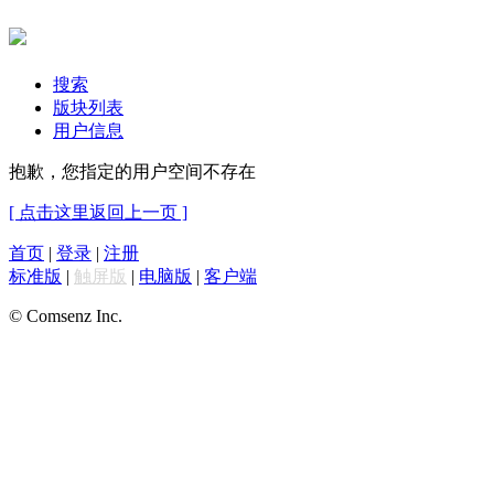
搜索
版块列表
用户信息
抱歉，您指定的用户空间不存在
[ 点击这里返回上一页 ]
首页
|
登录
|
注册
标准版
|
触屏版
|
电脑版
|
客户端
© Comsenz Inc.