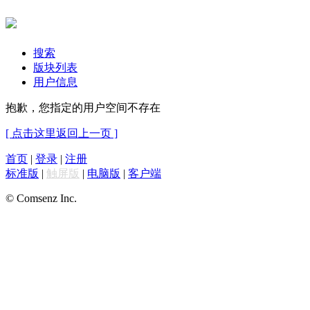
搜索
版块列表
用户信息
抱歉，您指定的用户空间不存在
[ 点击这里返回上一页 ]
首页
|
登录
|
注册
标准版
|
触屏版
|
电脑版
|
客户端
© Comsenz Inc.