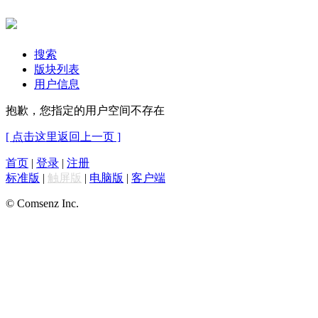
搜索
版块列表
用户信息
抱歉，您指定的用户空间不存在
[ 点击这里返回上一页 ]
首页
|
登录
|
注册
标准版
|
触屏版
|
电脑版
|
客户端
© Comsenz Inc.