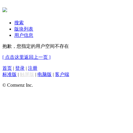
搜索
版块列表
用户信息
抱歉，您指定的用户空间不存在
[ 点击这里返回上一页 ]
首页
|
登录
|
注册
标准版
|
触屏版
|
电脑版
|
客户端
© Comsenz Inc.