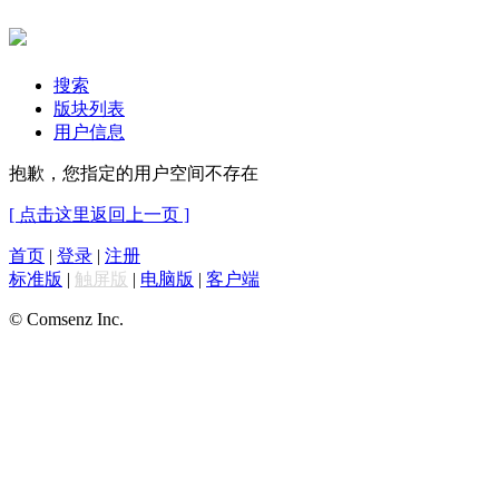
搜索
版块列表
用户信息
抱歉，您指定的用户空间不存在
[ 点击这里返回上一页 ]
首页
|
登录
|
注册
标准版
|
触屏版
|
电脑版
|
客户端
© Comsenz Inc.