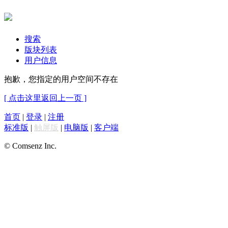
搜索
版块列表
用户信息
抱歉，您指定的用户空间不存在
[ 点击这里返回上一页 ]
首页
|
登录
|
注册
标准版
|
触屏版
|
电脑版
|
客户端
© Comsenz Inc.