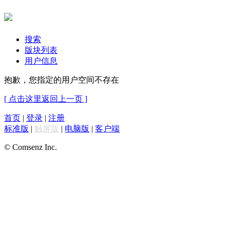
搜索
版块列表
用户信息
抱歉，您指定的用户空间不存在
[ 点击这里返回上一页 ]
首页
|
登录
|
注册
标准版
|
触屏版
|
电脑版
|
客户端
© Comsenz Inc.