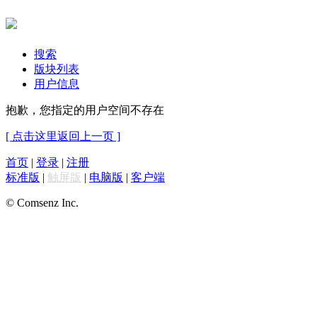
搜索
版块列表
用户信息
抱歉，您指定的用户空间不存在
[ 点击这里返回上一页 ]
首页
|
登录
|
注册
标准版
|
触屏版
|
电脑版
|
客户端
© Comsenz Inc.