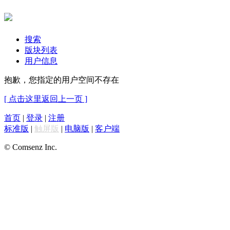
搜索
版块列表
用户信息
抱歉，您指定的用户空间不存在
[ 点击这里返回上一页 ]
首页
|
登录
|
注册
标准版
|
触屏版
|
电脑版
|
客户端
© Comsenz Inc.