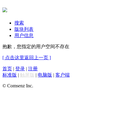
搜索
版块列表
用户信息
抱歉，您指定的用户空间不存在
[ 点击这里返回上一页 ]
首页
|
登录
|
注册
标准版
|
触屏版
|
电脑版
|
客户端
© Comsenz Inc.