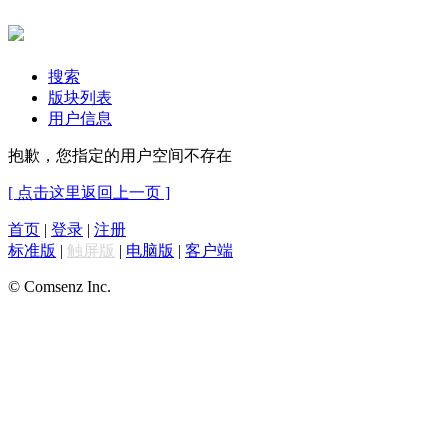
搜索
版块列表
用户信息
抱歉，您指定的用户空间不存在
[ 点击这里返回上一页 ]
首页
|
登录
|
注册
标准版
|
触屏版
|
电脑版
|
客户端
© Comsenz Inc.