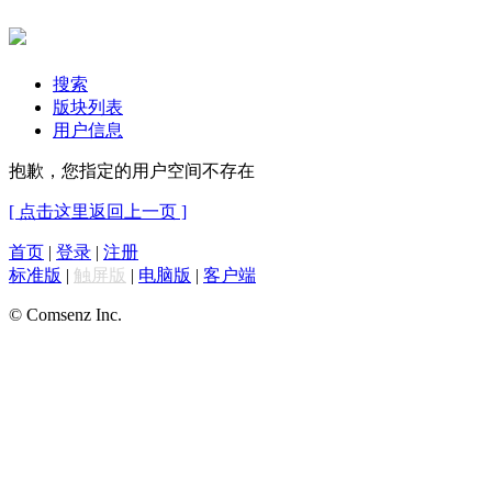
搜索
版块列表
用户信息
抱歉，您指定的用户空间不存在
[ 点击这里返回上一页 ]
首页
|
登录
|
注册
标准版
|
触屏版
|
电脑版
|
客户端
© Comsenz Inc.