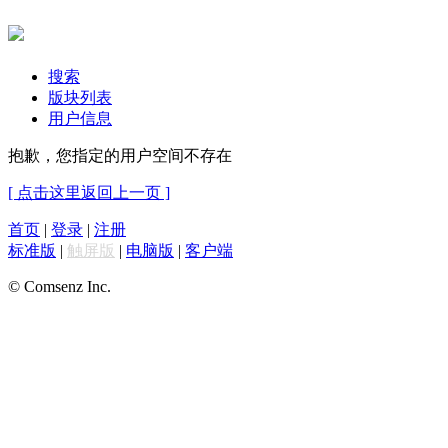
搜索
版块列表
用户信息
抱歉，您指定的用户空间不存在
[ 点击这里返回上一页 ]
首页
|
登录
|
注册
标准版
|
触屏版
|
电脑版
|
客户端
© Comsenz Inc.